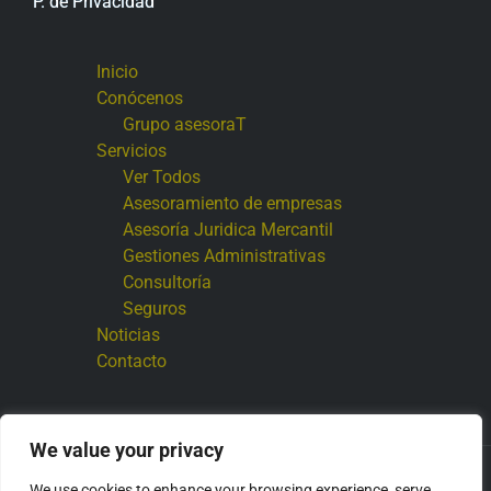
P. de Privacidad
Inicio
Conócenos
Grupo asesoraT
Servicios
Ver Todos
Asesoramiento de empresas
Asesoría Juridica Mercantil
Gestiones Administrativas
Consultoría
Seguros
Noticias
Contacto
We value your privacy
Copyright © 2026 Grupo asesoraT
We use cookies to enhance your browsing experience, serve