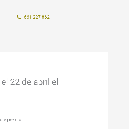
661 227 862
 22 de abril el
4
ste premio