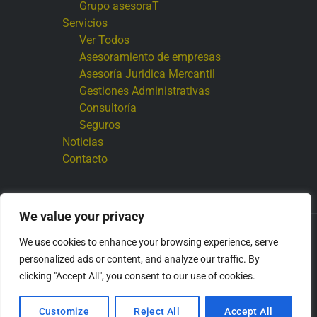
Grupo asesoraT
Servicios
Ver Todos
Asesoramiento de empresas
Asesoría Juridica Mercantil
Gestiones Administrativas
Consultoría
Seguros
Noticias
Contacto
We value your privacy
Copyright © 2026 Grupo asesoraT
We use cookies to enhance your browsing experience, serve
personalized ads or content, and analyze our traffic. By
clicking "Accept All", you consent to our use of cookies.
E
F
T
I
n
a
w
n
v
c
i
s
Customize
Reject All
Accept All