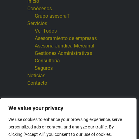
Inicio
Conócenos
Grupo asesoraT
Servicios
Ver Todos
Asesoramiento de empresas
Asesoría Juridica Mercantil
Gestiones Administrativas
Consultoría
Seguros
Noticias
Contacto
We value your privacy
Copyright © 2026 Grupo asesoraT
We use cookies to enhance your browsing experience, serve
personalized ads or content, and analyze our traffic. By
clicking "Accept All", you consent to our use of cookies.
E
F
T
I