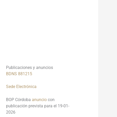
___________________________________
___________________________________
_____
Publicaciones y anuncios
BDNS 881215
Sede Electrón
i
ca
BOP Córdoba
anuncio
con
publicación prevista para el 19-01-
2026