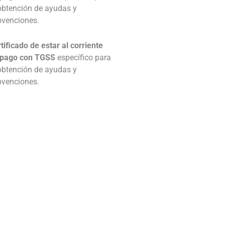
obtención de ayudas y
bvenciones.
tificado de estar al corriente
 pago con TGSS
específico para
obtención de ayudas y
bvenciones.
________________________________
________________________________