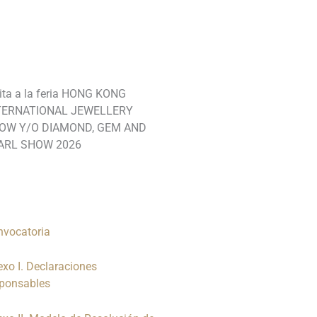
__________________________________
_______________________________
ita a la feria HONG KONG
TERNATIONAL JEWELLERY
OW Y/O DIAMOND, GEM AND
ARL SHOW 2026
nvocatoria
xo I. Declaraciones
sponsables