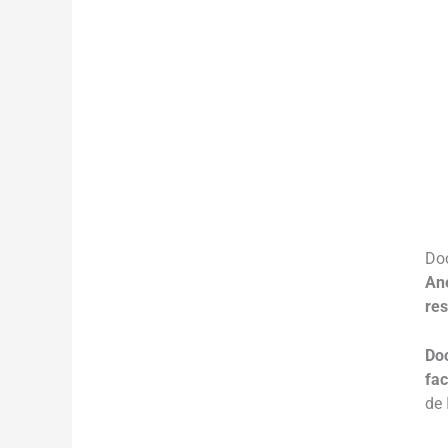
___
___
___
Do
Ane
re
Do
fac
de 