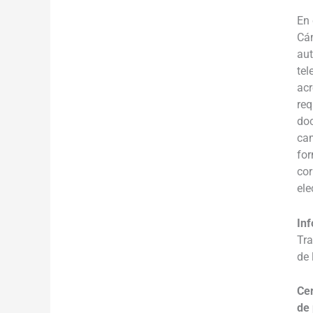
En 
Cám
aut
tel
acr
req
doc
cam
for
cor
ele
Inf
Tra
de
Cer
de