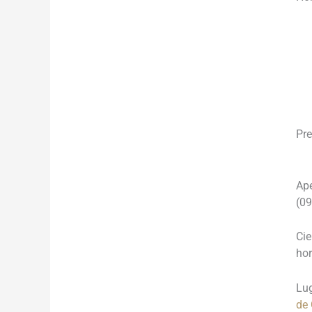
___
___
___
Pre
Ap
(09
Cie
ho
Lu
de