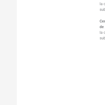
la 
su
Cer
de
la 
su
.
___
___