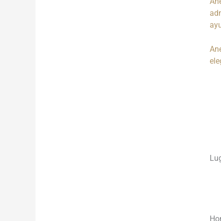
Ane
adm
ay
Ane
ele
___
___
___
Lug
Ho