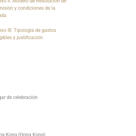
xo II. Modelo de Resolución de
isión y condiciones de la
uda
xo III. Tipología de gastos
gibles y justificación
________________________________
________________________________
_
ar de celebración
ng Kong (Hong Kong)