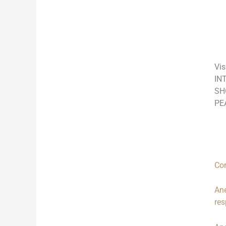
______________________________________
______________________________________
Vis
IN
SH
PE
Co
Ane
re