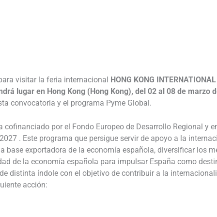
________________________________________________________________
ra visitar la feria internacional
HONG KONG INTERNATIONAL 
á lugar en Hong Kong (Hong Kong), del 02 al 08 de marzo 
sta convocatoria y el programa Pyme Global.
 cofinanciado por el Fondo Europeo de Desarrollo Regional y 
027 . Este programa que persigue servir de apoyo a la internacio
 la base exportadora de la economía española, diversificar los m
idad de la economía española para impulsar España como destin
 distinta índole con el objetivo de contribuir a la internaciona
uiente acción: