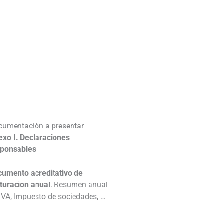
________________________________
________________________________
_
cumentación a presentar
xo I. Declaraciones
sponsables
cumento acreditativo de
turación anual
. Resumen anual
IVA, Impuesto de sociedades, …