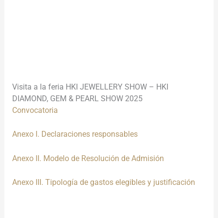
________________________________________________________
________________
________________________________________________________
_____________
Visita a la feria HKI JEWELLERY SHOW – HKI
DIAMOND, GEM & PEARL SHOW 2025
Convocatoria
Anexo I. Declaraciones responsables
Anexo II. Modelo de Resolución de Admisión
Anexo III. Tipología de gastos elegibles y justificación
________________________________________________________