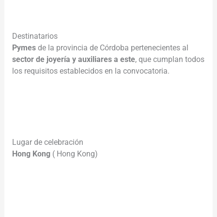
__________________
Destinatarios
Pymes
de la provincia de Córdoba pertenecientes al
sector de joyería y auxiliares a este
, que cumplan todos
los requisitos establecidos en la convocatoria.
________________________________________________________
___________________
Lugar de celebración
Hong Kong
( Hong Kong)
________________________________________________________
__________________