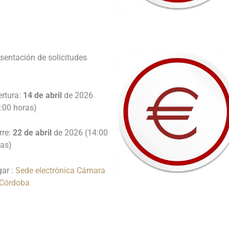
_
sentación de solicitudes
ertura:
14 de abril
de 2026
:00 horas)
rre:
22 de abril
de 2026 (14:00
ras)
gar :
Sede electrónica Cámara
 Córdoba
________________________________
________________________________