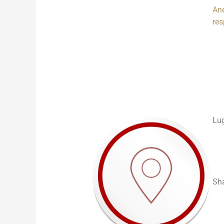
Ane
re
___
___
___
Lug
Sh
___
___