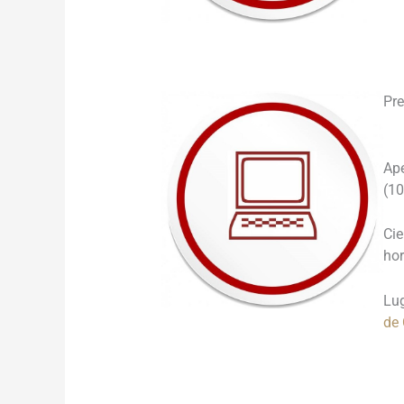
___
Pre
Ap
(10
Cie
ho
Lu
de
___
___