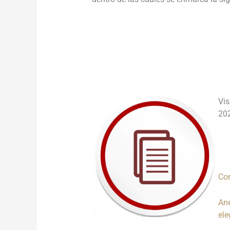
______________________________________
______________________________________
Vis
20
Co
Ane
ele