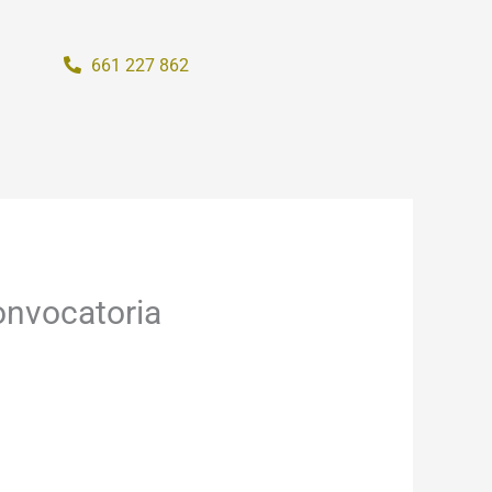
661 227 862
onvocatoria