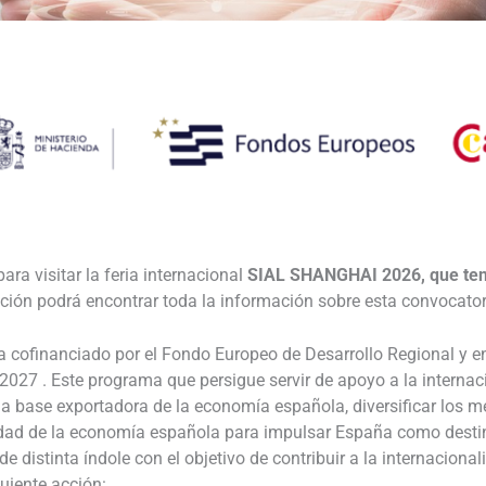
________________________________________________________________
ra visitar la feria internacional
SIAL SHANGHAI 2026, que tend
ación podrá encontrar toda la información sobre esta convocato
 cofinanciado por el Fondo Europeo de Desarrollo Regional y 
027 . Este programa que persigue servir de apoyo a la internacio
 la base exportadora de la economía española, diversificar los m
idad de la economía española para impulsar España como destin
 distinta índole con el objetivo de contribuir a la internaciona
uiente acción: