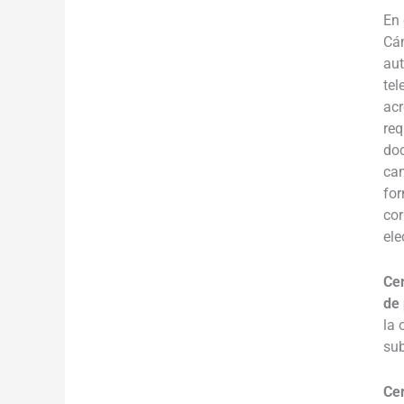
En 
Cám
aut
tel
acr
req
doc
cam
for
cor
ele
Cer
de
la 
su
Cer