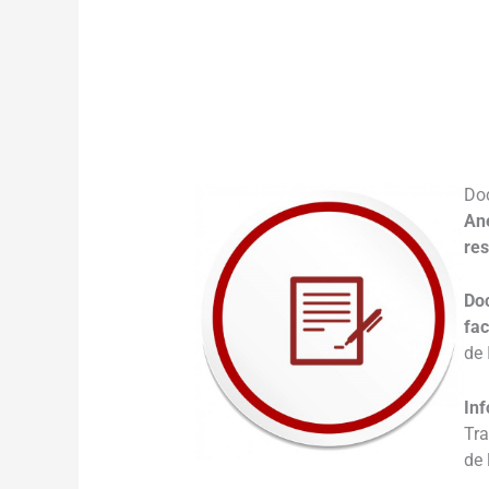
___
Do
Ane
re
Do
fac
de 
Inf
Tra
de