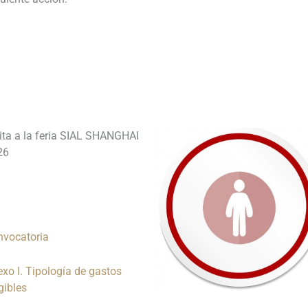
__________________________________
_______________________________
ita a la feria SIAL SHANGHAI
26
nvocatoria
xo I. Tipología de gastos
gibles