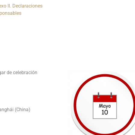
xo II. Declaraciones
sponsables
________________________________
________________________________
_
ar de celebración
anghái (China)
________________________________
________________________________