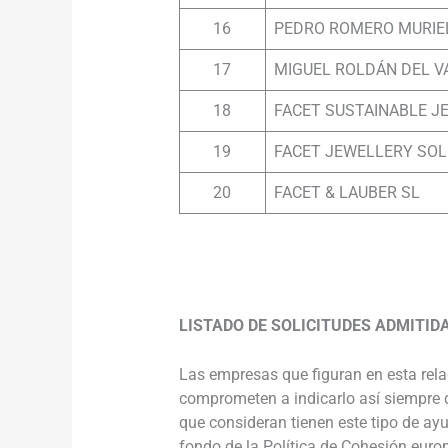
16
PEDRO ROMERO MURIE
17
MIGUEL ROLDÁN DEL V
18
FACET SUSTAINABLE J
19
FACET JEWELLERY SOL
20
FACET & LAUBER SL
.
LISTADO DE SOLICITUDES ADMITID
Las empresas que figuran en esta rel
comprometen a indicarlo así siempre q
que consideran tienen este tipo de ay
fondo de la Política de Cohesión euro