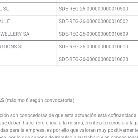
L SL
SDE-REG-26-000000000010500
ALLE
SDE-REG-26-000000000010502
EWELLERY SA
SDE-REG-26-000000000010609
UTIONS SL
SDE-REG-26-000000000010610
SDE-REG-26-000000000010623
AS
(máximo 6 según convocatoria)
ación son conocedoras de que esta actuación está cofinanciada
ue deban hacer referencia a la misma, frente a terceros o a la 
udas para la empresa, es por ello que valoran muy positivamente
pea, por lo que supone de impulso a su trabajo y en consecuenc