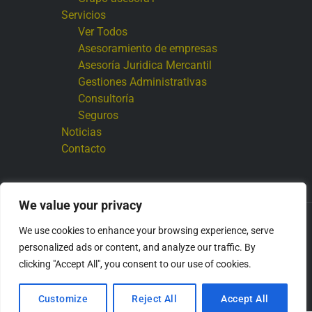
Servicios
Ver Todos
Asesoramiento de empresas
Asesoría Juridica Mercantil
Gestiones Administrativas
Consultoría
Seguros
Noticias
Contacto
We value your privacy
Copyright © 2026 Grupo asesoraT
We use cookies to enhance your browsing experience, serve
personalized ads or content, and analyze our traffic. By
clicking "Accept All", you consent to our use of cookies.
E
F
T
I
n
a
w
n
v
c
i
s
Customize
Reject All
Accept All
e
e
t
t