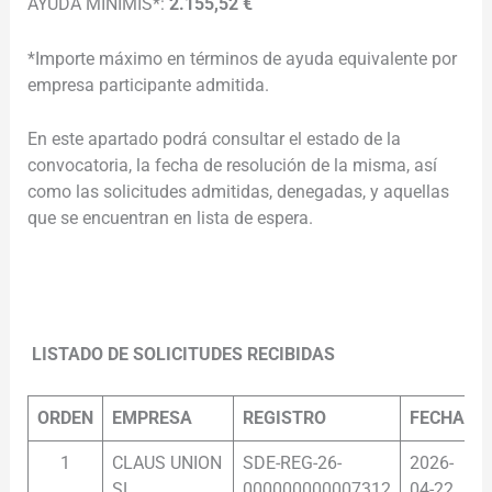
AYUDA MINIMIS*:
2.155,52 €
*Importe máximo en términos de ayuda equivalente por
empresa participante admitida.
En este apartado podrá consultar el estado de la
convocatoria, la fecha de resolución de la misma, así
como las solicitudes admitidas, denegadas, y aquellas
que se encuentran en lista de espera.
………………………………………………………………………………………………
……………………………………………………………………………
LISTADO DE SOLICITUDES RECIBIDAS
ORDEN
EMPRESA
REGISTRO
FECHA
1
CLAUS UNION
SDE-REG-26-
2026-
1
SL
000000000007312
04-22