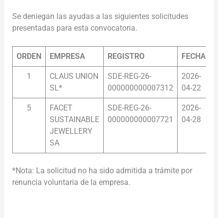
Se deniegan las ayudas a las siguientes solicitudes
presentadas para esta convocatoria.
ORDEN
EMPRESA
REGISTRO
FECHA
1
CLAUS UNION
SDE-REG-26-
2026-
1
SL*
000000000007312
04-22
5
FACET
SDE-REG-26-
2026-
0
SUSTAINABLE
000000000007721
04-28
JEWELLERY
SA
*Nota: La solicitud no ha sido admitida a trámite por
renuncia voluntaria de la empresa.
.