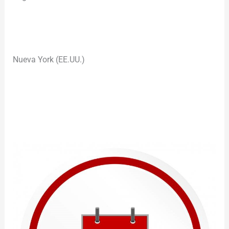
Nueva York (EE.UU.)
________________________________________________________
__________________