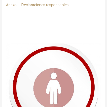
Anexo II. Declaraciones responsables
________________________________________________________
__________________